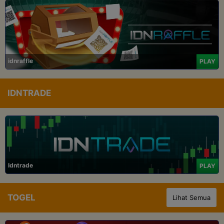
idnraffle
PLAY
IDNTRADE
Idntrade
PLAY
TOGEL
Lihat Semua