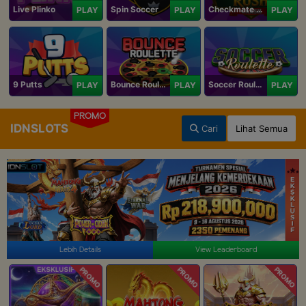
Live Plinko
Spin Soccer
Checkmate Rush
PLAY
PLAY
PLAY
9 Putts
Bounce Roulette
Soccer Roulette
PLAY
PLAY
PLAY
PROMO
IDNSLOTS
Cari
Lihat Semua
Lebih Details
View Leaderboard
PROMO
PROMO
PROMO