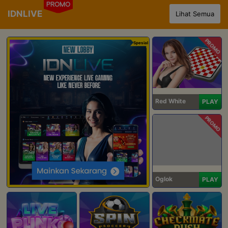
PROMO
IDNLIVE
Lihat Semua
PROMO
Spesial
Red White
PLAY
PROMO
Oglok
PLAY