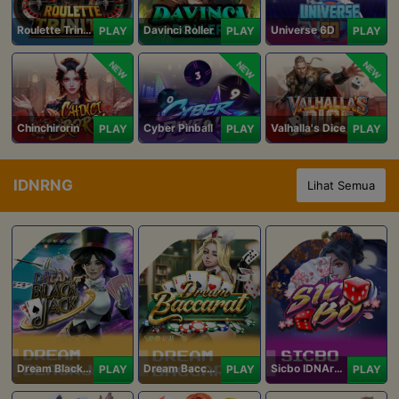
Roulette Trinity
Davinci Roller
Universe 6D
PLAY
PLAY
PLAY
NEW
NEW
NEW
Chinchirorin
Cyber Pinball
Valhalla's Dice
PLAY
PLAY
PLAY
IDNRNG
Lihat Semua
Dream Blackjack
Dream Baccarat
Sicbo IDNArcade
PLAY
PLAY
PLAY