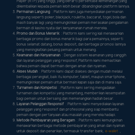
Player (RTP) yang tinggi, yang berarti persentase kemenangan yang
dikembalikan kepada pemain lebih besar dibandingkan platform lainnya.
Permainan Langsung
: Platform kami juga menyediakan permainan
langsung seperti poker, blackjack, roulette, baccarat, togel, bola dan
masih banyak lagi yang memungkinkan pemain merasakan pengalaman
bermain di kasino nyata dari kenyamanan rumah mereka.
Promo dan Bonus Menarik
: Platform kami sering kali menawarkan
berbagai promo dan bonus menarik bagi para pemainnya, seperti
bonus selamat datang, bonus deposit, dan berbagai promosi lainnya
yang meningkatkan peluang pemain untuk menang.
Keamanan dan Kenyamanan
: Dengan sistem keamanan yang canggih
dan layanan pelanggan yang responsif, Platform kami memastikan
bahwa pemain dapat bermain dengan aman dan nyaman.
Akses Mudah
: Platform kami dapat diakses dengan mudah melalui
berbagai perangkat, baik itu komputer, tablet, maupun smartphone,
memungkinkan pemain untuk bermain kapan saja dan di mana saja.
Turnamen dan Kompetisi
: Platform kami sering mengadakan
turnamen dan kompetisi yang menantang, memberikan kesempatan
bagi pemain untuk bersaing dan memenangkan hadiah besar.
Layanan Pelanggan Responsif
: Platform kami menyediakan layanan
pelanggan yang responsif dan profesional yang siap membantu
pemain dengan pertanyaan atau masalah yang mereka hadapi.
Metode Pembayaran yang Beragam
: Platform kami kemungkinan
menawarkan berbagai metode pembayaran yang aman dan nyaman
untuk deposit dan penarikan, termasuk transfer bank,
e-wallet
,