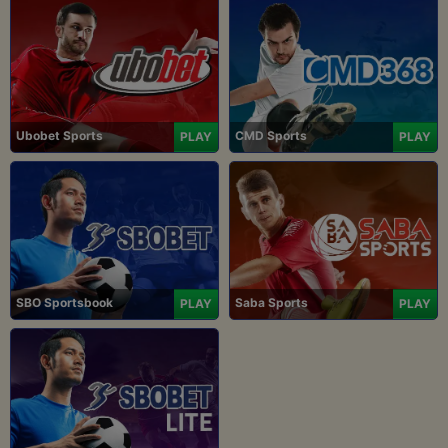
Ubobet Sports
CMD Sports
PLAY
PLAY
SBO Sportsbook
Saba Sports
PLAY
PLAY