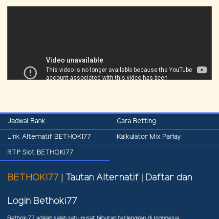
Jadwal Bank
Cara Betting
Link Alternatif BETHOKI77
Kalkulator Mix Parlay
RTP Slot BETHOKI77
BETHOKI77
| Tautan Alternatif | Daftar dan
Login Bethoki77
Bethoki77 adalah salah satu pusat hiburan terlengkap di Indonesia,