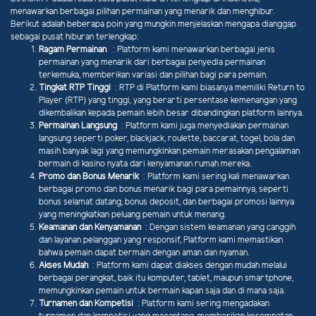
menawarkan berbagai pilihan permainan yang menarik dan menghibur.
Berikut adalah beberapa poin yang mungkin menjelaskan mengapa dianggap
sebagai pusat hiburan terlengkap:
Ragam Permainan
: Platform kami menawarkan berbagai jenis
permainan yang menarik dari berbagai penyedia permainan
terkemuka, memberikan variasi dan pilihan bagi para pemain.
Tingkat RTP Tinggi
: RTP di Platform kami biasanya memiliki Return to
Player (RTP) yang tinggi, yang berarti persentase kemenangan yang
dikembalikan kepada pemain lebih besar dibandingkan platform lainnya.
Permainan Langsung
: Platform kami juga menyediakan permainan
langsung seperti poker, blackjack, roulette, baccarat, togel, bola dan
masih banyak lagi yang memungkinkan pemain merasakan pengalaman
bermain di kasino nyata dari kenyamanan rumah mereka.
Promo dan Bonus Menarik
: Platform kami sering kali menawarkan
berbagai promo dan bonus menarik bagi para pemainnya, seperti
bonus selamat datang, bonus deposit, dan berbagai promosi lainnya
yang meningkatkan peluang pemain untuk menang.
Keamanan dan Kenyamanan
: Dengan sistem keamanan yang canggih
dan layanan pelanggan yang responsif, Platform kami memastikan
bahwa pemain dapat bermain dengan aman dan nyaman.
Akses Mudah
: Platform kami dapat diakses dengan mudah melalui
berbagai perangkat, baik itu komputer, tablet, maupun smartphone,
memungkinkan pemain untuk bermain kapan saja dan di mana saja.
Turnamen dan Kompetisi
: Platform kami sering mengadakan